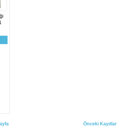
ği
1
ayfa
Önceki Kayıtlar