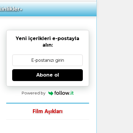
inlikler
▼
Yeni içerikleri e-postayla
alın:
Abone ol
Powered by
Film Aşıkları