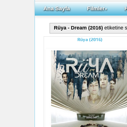
Ana Sayfa
Filmler
▼
Rüya - Dream (2016)
etiketine s
Rüya (2016)