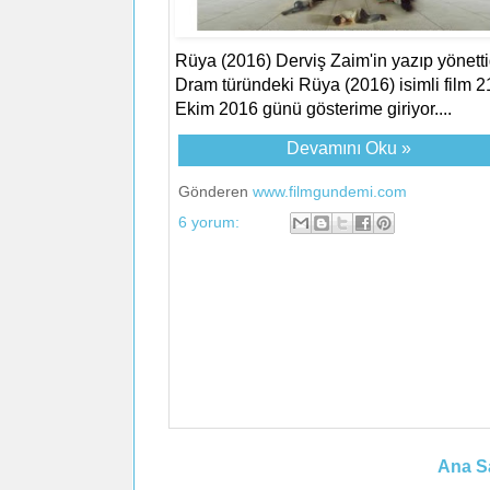
Rüya (2016) Derviş Zaim'in yazıp yönetti
Dram türündeki Rüya (2016) isimli film 2
Ekim 2016 günü gösterime giriyor....
Devamını Oku »
Gönderen
www.filmgundemi.com
6 yorum:
Ana S