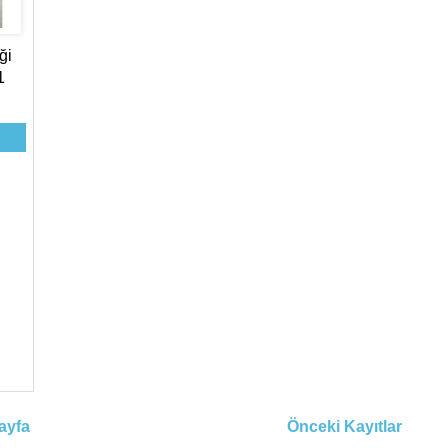
ği
1
ayfa
Önceki Kayıtlar