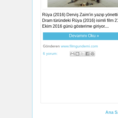
Rüya (2016) Derviş Zaim'in yazıp yönetti
Dram türündeki Rüya (2016) isimli film 2
Ekim 2016 günü gösterime giriyor....
Devamını Oku »
Gönderen
www.filmgundemi.com
6 yorum:
Ana S