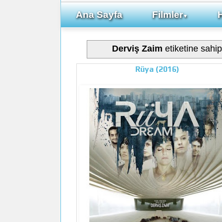
Ana Sayfa
Filmler
▼
Derviş Zaim
etiketine sahip 
Rüya (2016)