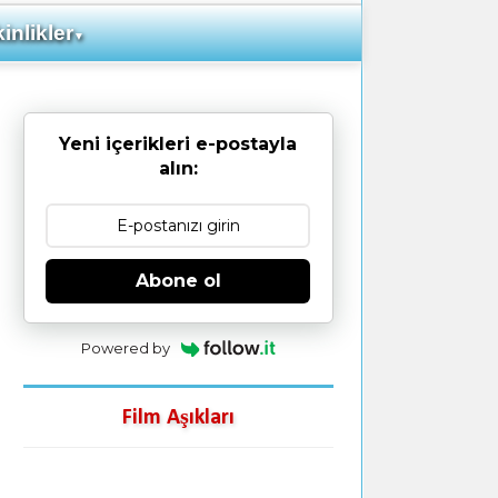
inlikler
▼
Yeni içerikleri e-postayla
alın:
Abone ol
Powered by
Film Aşıkları