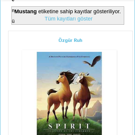
n
Mustang
etiketine sahip kayıtlar gösteriliyor.
Tüm kayıtları göster
ü
Özgür Ruh