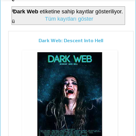
n
Dark Web
etiketine sahip kayıtlar gösteriliyor.
Tüm kayıtları göster
ü
Dark Web: Descent Into Hell