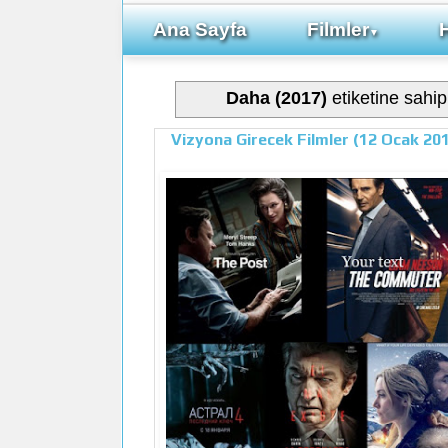
Ana Sayfa
Filmler
▼
Daha (2017)
etiketine sahip 
Vizyona Girecek Filmler (12 Ocak 20