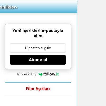
inlikler
▼
Yeni içerikleri e-postayla
alın:
Abone ol
Powered by
Film Aşıkları