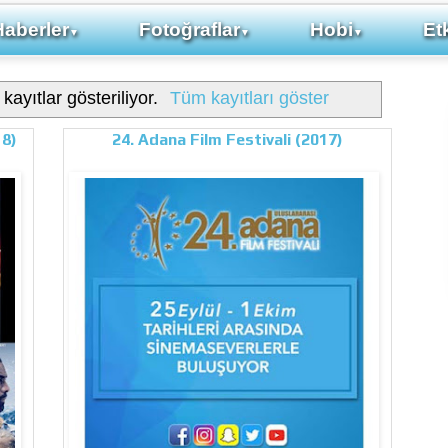
Haberler
Fotoğraflar
Hobi
Etk
▼
▼
▼
kayıtlar gösteriliyor.
Tüm kayıtları göster
18)
24. Adana Film Festivali (2017)