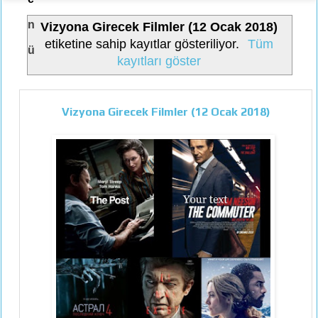
n
Vizyona Girecek Filmler (12 Ocak 2018)
etiketine sahip kayıtlar gösteriliyor.
Tüm
ü
kayıtları göster
Vizyona Girecek Filmler (12 Ocak 2018)