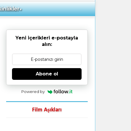
inlikler
▼
Yeni içerikleri e-postayla
alın:
Abone ol
Powered by
Film Aşıkları