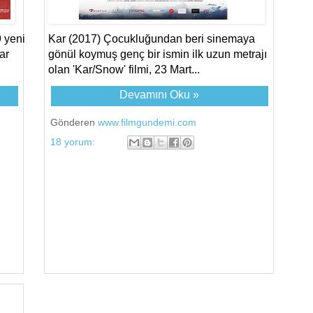
 yeni
Kar (2017) Çocukluğundan beri sinemaya
ar
gönül koymuş genç bir ismin ilk uzun metrajı
olan 'Kar/Snow' filmi, 23 Mart...
Devamını Oku »
Gönderen
www.filmgundemi.com
18 yorum: