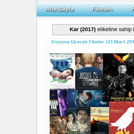
Ana Sayfa
Filmler
▼
Kar (2017)
etiketine sahip k
Vizyona Girecek Filmler (23 Mart 20