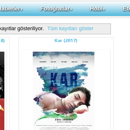
Haberler
Fotoğraflar
Hobi
Etk
▼
▼
▼
ayıtlar gösteriliyor.
Tüm kayıtları göster
18)
Kar (2017)