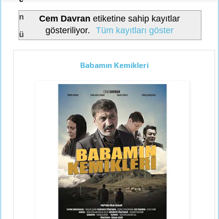
n
Cem Davran
etiketine sahip kayıtlar
gösteriliyor.
Tüm kayıtları göster
ü
Babamın Kemikleri