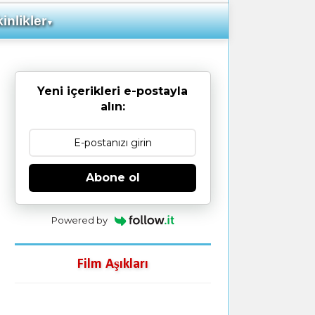
inlikler
▼
Yeni içerikleri e-postayla
alın:
Abone ol
Powered by
Film Aşıkları