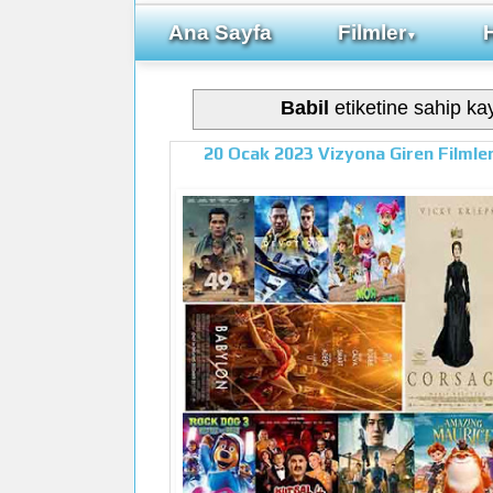
Ana Sayfa
Filmler
▼
Babil
etiketine sahip kay
20 Ocak 2023 Vizyona Giren Filmle