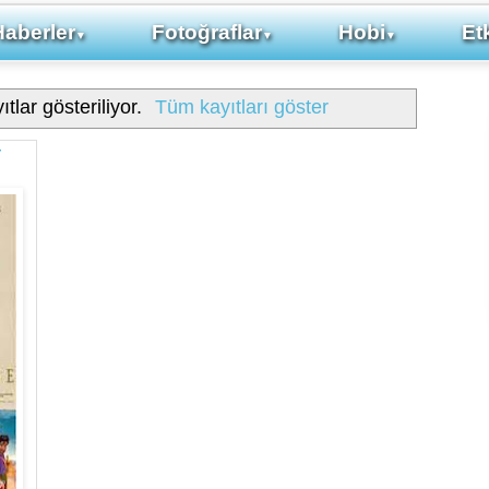
Haberler
Fotoğraflar
Hobi
Etk
▼
▼
▼
ıtlar gösteriliyor.
Tüm kayıtları göster
r