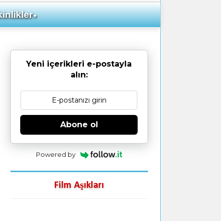
inlikler
▼
Yeni içerikleri e-postayla
alın:
Abone ol
Powered by
Film Aşıkları