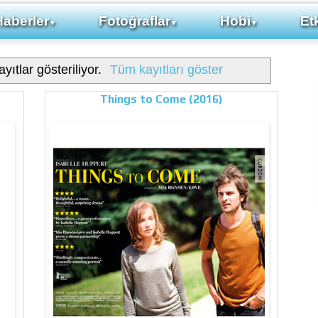
Haberler
Fotoğraflar
Hobi
Etk
▼
▼
▼
yıtlar gösteriliyor.
Tüm kayıtları göster
Things to Come (2016)