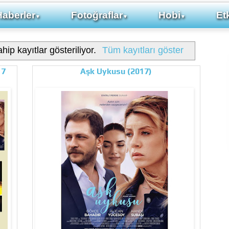
Haberler
Fotoğraflar
Hobi
Etk
▼
▼
▼
hip kayıtlar gösteriliyor.
Tüm kayıtları göster
17
Aşk Uykusu (2017)