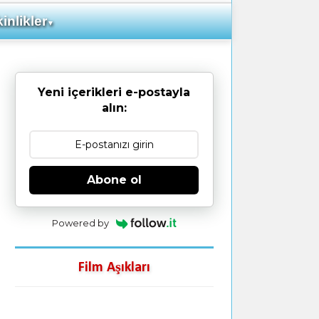
inlikler
▼
Yeni içerikleri e-postayla
alın:
Abone ol
Powered by
Film Aşıkları