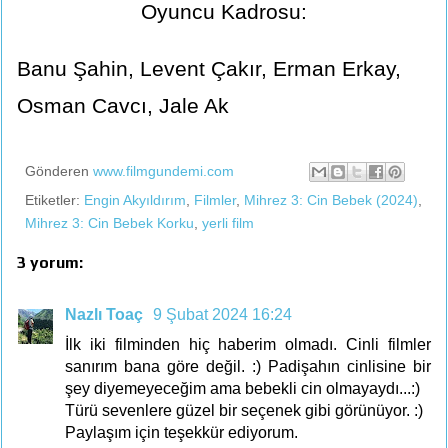
Oyuncu Kadrosu:
Banu Şahin, Levent Çakır, Erman Erkay,
Osman Cavcı, Jale Ak
Gönderen
www.filmgundemi.com
Etiketler:
Engin Akyıldırım
,
Filmler
,
Mihrez 3: Cin Bebek (2024)
,
Mihrez 3: Cin Bebek Korku
,
yerli film
3 yorum:
Nazlı Toaç
9 Şubat 2024 16:24
İlk iki filminden hiç haberim olmadı. Cinli filmler
sanırım bana göre değil. :) Padişahın cinlisine bir
şey diyemeyeceğim ama bebekli cin olmayaydı...:)
Türü sevenlere güzel bir seçenek gibi görünüyor. :)
Paylaşım için teşekkür ediyorum.