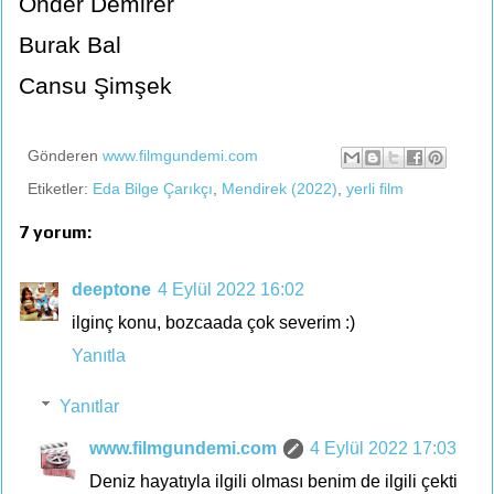
Önder Demirer
Burak Bal
Cansu Şimşek
Gönderen
www.filmgundemi.com
Etiketler:
Eda Bilge Çarıkçı
,
Mendirek (2022)
,
yerli film
7 yorum:
deeptone
4 Eylül 2022 16:02
ilginç konu, bozcaada çok severim :)
Yanıtla
Yanıtlar
www.filmgundemi.com
4 Eylül 2022 17:03
Deniz hayatıyla ilgili olması benim de ilgili çekti