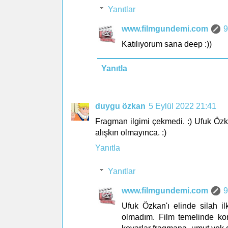
Yanıtlar
www.filmgundemi.com
9
Katılıyorum sana deep :))
Yanıtla
duygu özkan
5 Eylül 2022 21:41
Fragman ilgimi çekmedi. :) Ufuk Özk
alışkın olmayınca. :)
Yanıtla
Yanıtlar
www.filmgundemi.com
9
Ufuk Özkan'ı elinde silah i
olmadım. Film temelinde ko