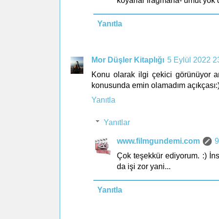
koyarlar fragmana- umut yok d
Yanıtla
Mor Düşler Kitaplığı
5 Eylül 2022 2
Konu olarak ilgi çekici görünüyor a
konusunda emin olamadım açıkçası:
Yanıtla
Yanıtlar
www.filmgundemi.com
9
Çok teşekkür ediyorum. :) İns
da işi zor yani...
Yanıtla