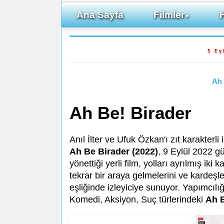
Ana Sayfa
Filmler
▼
5 Ey
Ah 
Ah Be! Birader
Anıl İlter ve Ufuk Özkan'ı zıt karakterl
Ah Be Birader (2022)
, 9 Eylül 2022 g
yönettiği yerli film, yolları ayrılmış iki
tekrar bir araya gelmelerini ve kardeşl
eşliğinde izleyiciye sunuyor. Yapımcılı
Komedi, Aksiyon, Suç türlerindeki
Ah B