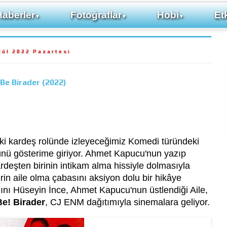
Haberler
Fotoğraflar
Hobi
Etk
▼
▼
▼
lül 2022 Pazartesi
Be Birader (2022)
i iki kardeş rolünde izleyeceğimiz Komedi türündeki
ünü gösterime giriyor. Ahmet Kapucu'nun yazıp
 kardeşten birinin intikam alma hissiyle dolmasıyla
erin aile olma çabasını aksiyon dolu bir hikâye
ğını Hüseyin İnce, Ahmet Kapucu'nun üstlendiği Aile,
e! Birader
, CJ ENM dağıtımıyla sinemalara geliyor.