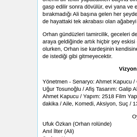
gasp edilir sonra dövülür, evi yana ve 
bırakmadığı Ali başına gelen her şeyde
de hayattaki tek akrabası olan ağabeyi
Orhan gündüzleri tamircilik, geceleri de t
araya geldiğinde artık hiçbir şey eskis
olurken, Orhan ise kardeşinin kendisi
de istediği gibi gitmeyecektir.
Vizyon 
Yönetmen - Senaryo: Ahmet Kapucu / 
Uğur Tosunoğlu / Afiş Tasarım: Galip A
Ahmet Kapucu / Yapım: 2518 Film Yapı
dakika / Aile, Komedi, Aksiyon, Suç / 
O
Ufuk Özkan (Orhan rolünde)
Anıl İlter (Ali)