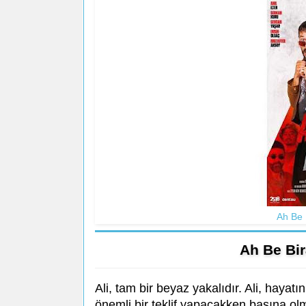
Ah Be 
Ah Be Bi
Ali, tam bir beyaz yakalıdır. Ali, hayat
önemli bir teklif yapacakken başına olma