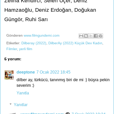
Zeliha Kendirci, Selen Uçer, Deniz
Hamzaoğlu, Deniz Erdoğan, Doğukan
Güngör, Ruhi Sarı
Gönderen
www.filmgundemi.com
Etiketler:
Dilberay (2022)
,
DilberAy (2022) Küçük Dev Kadın
,
Filmler
,
yerli film
6 yorum:
deeptone
7 Ocak 2022 18:45
dilber ay, türkücü, tanınmış biri de mi :) büşra pekin
severim :)
Yanıtla
Yanıtlar