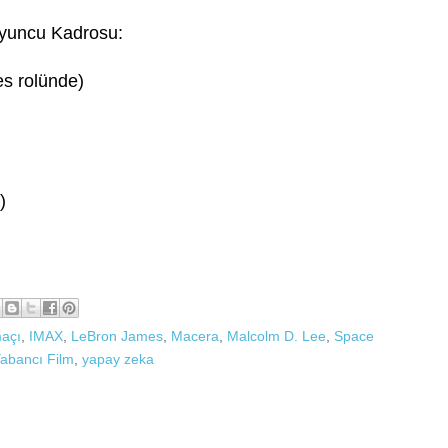
yuncu Kadrosu:
s rolünde)
)
maçı
,
IMAX
,
LeBron James
,
Macera
,
Malcolm D. Lee
,
Space
abancı Film
,
yapay zeka