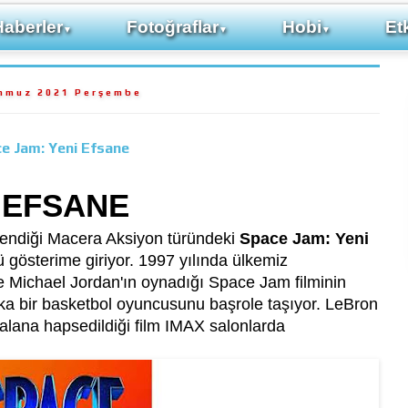
Haberler
Fotoğraflar
Hobi
Etk
▼
▼
▼
mmuz 2021 Perşembe
e Jam: Yeni Efsane
 EFSANE
lendiği Macera Aksiyon türündeki
Space Jam: Yeni
gösterime giriyor. 1997 yılında ülkemiz
e Michael Jordan'ın oynadığı Space Jam filminin
şka bir basketbol oyuncusunu başrole taşıyor. LeBron
ir alana hapsedildiği film IMAX salonlarda