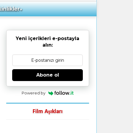
inlikler
▼
Yeni içerikleri e-postayla
alın:
Abone ol
Powered by
Film Aşıkları