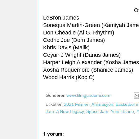
O
LeBron James
Sonequa Martin-Green (Kamiyah Jame
Don Cheadle (Al G. Rhythm)
Cedric Joe (Dom James)
Khris Davis (Malik)
Ceyair J Wright (Darius James)
Harper Leigh Alexander (Xosha James
Xosha Roquemore (Shanice James)
Wood Harris (Koç C)
Gönderen
www.filmgundemi.com
Etiketler:
2021 Filmleri
,
Animasyon
,
basketbol 
Jam: A New Legacy
,
Space Jam: Yeni Efsane
,
Y
1 yorum: