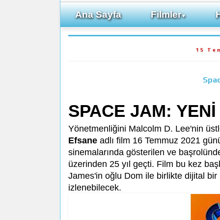
Ana Sayfa
Filmler
▼
15 Te
Spac
SPACE JAM: YENİ
Yönetmenliğini Malcolm D. Lee'nin üst
Efsane
adlı film 16 Temmuz 2021 günü 
sinemalarında gösterilen ve başrolünd
üzerinden 25 yıl geçti. Film bu kez ba
James'in oğlu Dom ile birlikte dijital b
izlenebilecek.