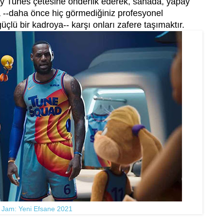
oney Tunes çetesine önderlik ederek, sahada, yapay
na --daha önce hiç görmediğiniz profesyonel
üçlü bir kadroya-- karşı onları zafere taşımaktır.
 Jam: Yeni Efsane 2021