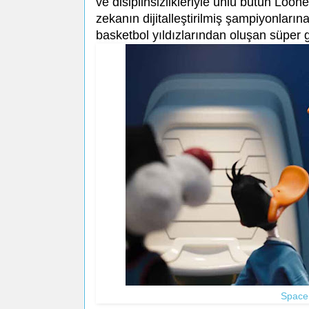
ve disiplinsizlikleriyle ünlü bütün Lo
zekanın dijitalleştirilmiş şampiyonları
basketbol yıldızlarından oluşan süper g
Space