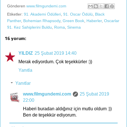
Gönderen
www.filmgundemi.com
Etiketler:
91. Akademi Ödülleri
,
91. Oscar Ödülü
,
Black
Panther
,
Bohemian Rhapsody
,
Green Book
,
Haberler
,
Oscarlar
91. Kez Sahiplerini Buldu
,
Roma
,
Sinema
16 yorum:
YILDIZ
25 Şubat 2019 14:40
Merak ediyordum. Çok teşekkürler :))
Yanıtla
Yanıtlar
www.filmgundemi.com
25 Şubat 2019
22:00
Haberi buradan aldığınız için mutlu oldum :))
Ben de teşekkür ediyorum.