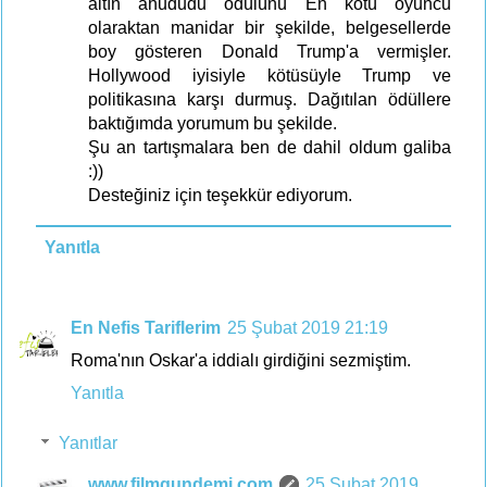
altın ahududu ödülünü En kötü oyuncu
olaraktan manidar bir şekilde, belgesellerde
boy gösteren Donald Trump'a vermişler.
Hollywood iyisiyle kötüsüyle Trump ve
politikasına karşı durmuş. Dağıtılan ödüllere
baktığımda yorumum bu şekilde.
Şu an tartışmalara ben de dahil oldum galiba
:))
Desteğiniz için teşekkür ediyorum.
Yanıtla
En Nefis Tariflerim
25 Şubat 2019 21:19
Roma'nın Oskar'a iddialı girdiğini sezmiştim.
Yanıtla
Yanıtlar
www.filmgundemi.com
25 Şubat 2019