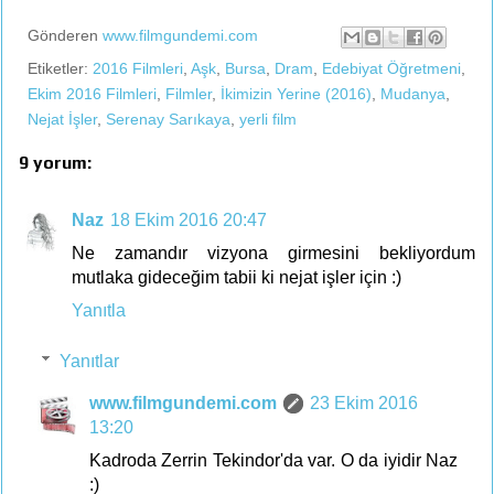
Gönderen
www.filmgundemi.com
Etiketler:
2016 Filmleri
,
Aşk
,
Bursa
,
Dram
,
Edebiyat Öğretmeni
,
Ekim 2016 Filmleri
,
Filmler
,
İkimizin Yerine (2016)
,
Mudanya
,
Nejat İşler
,
Serenay Sarıkaya
,
yerli film
9 yorum:
Naz
18 Ekim 2016 20:47
Ne zamandır vizyona girmesini bekliyordum
mutlaka gideceğim tabii ki nejat işler için :)
Yanıtla
Yanıtlar
www.filmgundemi.com
23 Ekim 2016
13:20
Kadroda Zerrin Tekindor'da var. O da iyidir Naz
:)