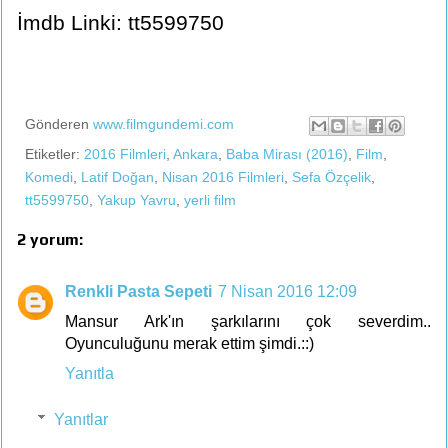
İmdb Linki: tt5599750
Gönderen
www.filmgundemi.com
Etiketler:
2016 Filmleri
,
Ankara
,
Baba Mirası (2016)
,
Film
,
Komedi
,
Latif Doğan
,
Nisan 2016 Filmleri
,
Sefa Özçelik
,
tt5599750
,
Yakup Yavru
,
yerli film
2 yorum:
Renkli Pasta Sepeti
7 Nisan 2016 12:09
Mansur Ark'ın şarkılarını çok severdim..
Oyunculuğunu merak ettim şimdi.::)
Yanıtla
Yanıtlar