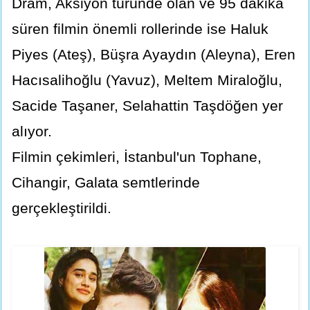
Dram, Aksiyon türünde olan ve 95 dakika
süren filmin önemli rollerinde ise Haluk
Piyes (Ateş), Büşra Ayaydın (Aleyna), Eren
Hacısalihoğlu (Yavuz), Meltem Miraloğlu,
Sacide Taşaner, Selahattin Taşdöğen yer
alıyor.
Filmin çekimleri, İstanbul'un Tophane,
Cihangir, Galata semtlerinde
gerçekleştirildi.