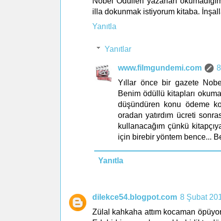
Nobel Ödülleri yazarları okumadığım
illa dokunmak istiyorum kitaba. İnşall
Yanıtla
Yanıtlar
www.filmgundemi.com
8
Yıllar önce bir gazete Nobel
Benim ödüllü kitapları okumam
düşündüren konu ödeme konu
oradan yatırdım ücreti sonr
kullanacağım çünkü kitapçıy
için birebir yöntem bence... B
Yanıtla
dilekce54.blogpot.com
8 Şubat 20
Zülal kahkaha attım kocaman öpüyor