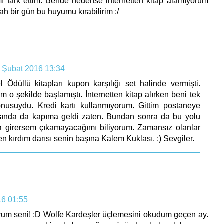
ı fark ettim. Bende nedense internetten kitap alamıyorum
ah bir gün bu huyumu kırabilirim :/
 Şubat 2016 13:34
 Ödüllü kitapları kupon karşılığı set halinde vermişti.
 o şekilde başlamıştı. İnternetten kitap alırken beni tek
suydu. Kredi kartı kullanmıyorum. Gittim postaneye
asında da kapıma geldi zaten. Bundan sonra da bu yolu
a girersem çıkamayacağımı biliyorum. Zamansız olanlar
en kırdım darısı senin başına Kalem Kuklası. :) Sevgiler.
16 01:55
um seni! :D Wolfe Kardeşler üçlemesini okudum geçen ay.