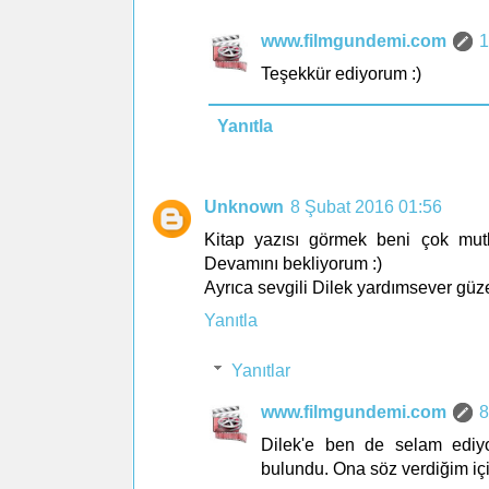
www.filmgundemi.com
1
Teşekkür ediyorum :)
Yanıtla
Unknown
8 Şubat 2016 01:56
Kitap yazısı görmek beni çok mutl
Devamını bekliyorum :)
Ayrıca sevgili Dilek yardımsever güze
Yanıtla
Yanıtlar
www.filmgundemi.com
8
Dilek'e ben de selam ediyo
bulundu. Ona söz verdiğim içi