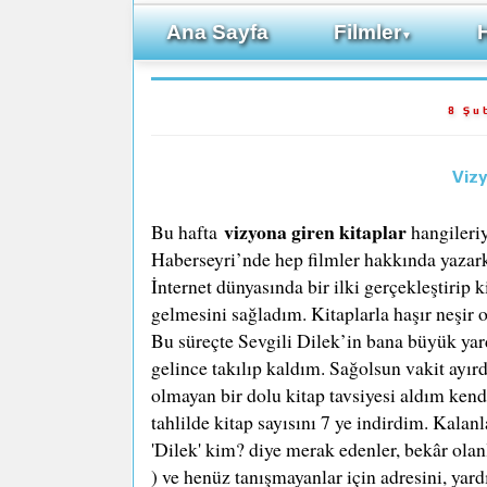
Ana Sayfa
Filmler
▼
8 Şu
Vizy
vizyona giren kitaplar
Bu hafta
hangileri
Haberseyri’nde hep filmler hakkında yazar
İnternet dünyasında bir ilki gerçekleştirip
gelmesini sağladım. Kitaplarla haşır neşir o
Bu süreçte Sevgili Dilek’in bana büyük yard
gelince takılıp kaldım. Sağolsun vakit ayır
olmayan bir dolu kitap tavsiyesi aldım kend
tahlilde kitap sayısını 7 ye indirdim. Kalan
'Dilek' kim? diye merak edenler, bekâr ola
) ve henüz tanışmayanlar için adresini, yar