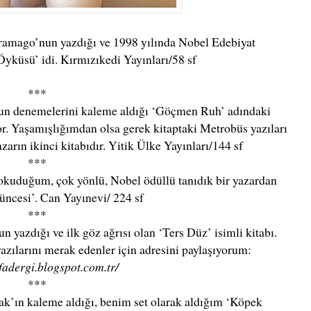
ramago’nun yazdığı ve 1998 yılında Nobel Edebiyat
küsü’ idi. Kırmızıkedi Yayınları/58 sf
***
un denemelerini kaleme aldığı ‘Göçmen Ruh’ adındaki
or. Yaşamışlığımdan olsa gerek kitaptaki Metrobüs yazıları
arın ikinci kitabıdır. Yitik Ülke Yayınları
/144 sf
***
 okuduğum, çok yönlü, Nobel ödüllü tanıdık bir yazardan
üncesi’. Can Yayınevi
/ 224 sf
***
 yazdığı ve ilk göz ağrısı olan ‘Ters Düz’ isimli kitabı.
yazılarını merak edenler için adresini paylaşıyorum:
afadergi.blogspot.com.tr/
***
sak’ın kaleme aldığı, benim set olarak aldığım ‘Köpek