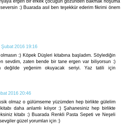
 dünyaya ergen bir erkek çocuğun gözünden bakmak hoşuma
um seversin :) Buarada asıl ben teşekkür ederim fikrimi önem
 Şubat 2016 19:16
masın :) Köpek Düşleri kitabına başladım. Söylediğin
den sevdim, zaten bende bir tane ergen var biliyorsun :)
eğilde yeğenim okuyacak seriyi. Yaz tatili için
bat 2016 20:46
eksik olmaz o gülümseme yüzümden hep birlikte gülelim
kitabı daha anlamlı kılıyor :) Şahanesiniz hep birlikte
ksiniz kitabı :) Buarada Renkli Pasta Sepeti ve Neşeli
vgiler güzel yorumları için :)