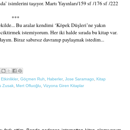
da’ isimlerini taşıyor. Martı Yayınları
/159 sf
/176 sf
/222
***
ekilde... Bu aralar kendimi ‘Köpek Düşleri’ne yakın
iktirmek istemiyorum. Her iki halde sırada bu kitap var.
ayım. Biraz sabırsız davranıp paylaşmak istedim...
,
Etkinlikler
,
Göçmen Ruh
,
Haberler
,
Jose Saramago
,
Kitap
s Zusak
,
Mert Ofluoğlu
,
Vizyona Giren Kitaplar