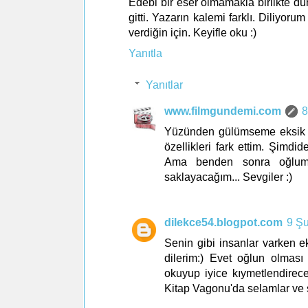
Edebi bir eser olmamakla birlikte
gitti. Yazarın kalemi farklı. Diliyor
verdiğin için. Keyifle oku :)
Yanıtla
Yanıtlar
www.filmgundemi.com
8
Yüzünden gülümseme eksik ol
özellikleri fark ettim. Şimdi
Ama benden sonra oğlum d
saklayacağım... Sevgiler :)
dilekce54.blogpot.com
9 Şu
Senin gibi insanlar varken 
dilerim:) Evet oğlun olması 
okuyup iyice kıymetlendirece
Kitap Vagonu'da selamlar ve se