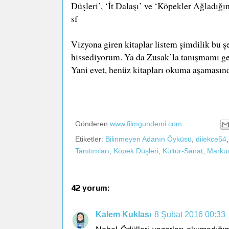
Düşleri’, ‘İt Dalaşı’ ve ‘Köpekler Ağladığın
sf
Vizyona giren kitaplar listem şimdilik bu ş
hissediyorum. Ya da Zusak’la tanışmamı gec
Yani evet, henüz kitapları okuma aşamasınd
Gönderen
www.filmgundemi.com
Etiketler:
Bilinmeyen Adanın Öyküsü
,
dilekce54
Tanıtımları
,
Köpek Düşleri
,
Kültür-Sanat
,
Marku
42 yorum:
Kalem Kuklası
8 Şubat 2016 00:33