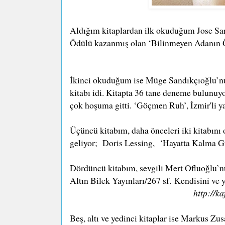
Aldığım kitaplardan ilk okuduğum Jose Sa
Ödülü kazanmış olan ‘Bilinmeyen Adanın Öy
İkinci okuduğum ise Müge Sandıkçıoğlu’n
kitabı idi. Kitapta 36 tane deneme bulunuy
çok hoşuma gitti. ‘Göçmen Ruh’, İzmir'li yaz
Üçüncü kitabım, daha önceleri iki kitabını
geliyor; Doris Lessing, ‘Hayatta Kalma G
Dördüncü kitabım, sevgili Mert Ofluoğlu’nun
Altın Bilek Yayınları
/267 sf.
Kendisini ve 
http://k
Beş, altı ve yedinci kitaplar ise Markus Zu