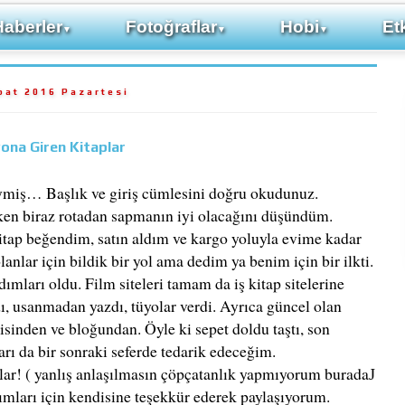
Haberler
Fotoğraflar
Hobi
Etk
▼
▼
▼
bat 2016 Pazartesi
ona Giren Kitaplar
ymiş… Başlık ve giriş cümlesini doğru okudunuz.
ken biraz rotadan sapmanın iyi olacağını düşündüm.
 kitap beğendim, satın aldım ve kargo yoluyla evime kadar
lanlar için bildik bir yol ama dedim ya benim için bir ilkti.
ımları oldu. Film siteleri tamam da iş kitap sitelerine
dı, usanmadan yazdı, tüyolar verdi. Ayrıca güncel olan
isinden ve bloğundan. Öyle ki sepet doldu taştı, son
ları da bir sonraki seferde tedarik edeceğim.
nlar! ( yanlış anlaşılmasın çöpçatanlık yapmıyorum burada
J
dımları için kendisine teşekkür ederek paylaşıyorum.