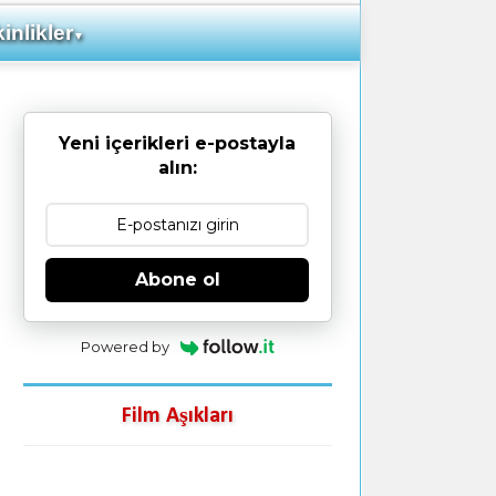
inlikler
▼
Yeni içerikleri e-postayla
alın:
Abone ol
Powered by
Film Aşıkları