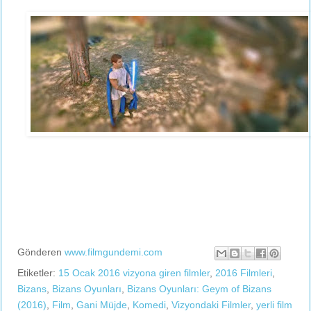
Gönderen
www.filmgundemi.com
Etiketler:
15 Ocak 2016 vizyona giren filmler
,
2016 Filmleri
,
Bizans
,
Bizans Oyunları
,
Bizans Oyunları: Geym of Bizans
(2016)
,
Film
,
Gani Müjde
,
Komedi
,
Vizyondaki Filmler
,
yerli film