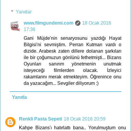
Yanıtlar
www.filmgundemi.com
18 Ocak 2016
17:36
Gani Müjde'nin senaryosunu yazdığı Hayat
Bilgisi'ni sevmiştim. Perran Kutman vardı o
dizide. Arabesk zaten dillere dolanan şarkıları
ile bir çoğumuzun gönlünü fethetmişti... Bizans
Oyunları sanırım yönetmenin unutmak
isteyeceği filmlerden olacak. İzleyici
rakamlarını merak etmekteyim. Öğrenince onu
da yazacağım... Sevgiler diliyorum :)
Yanıtla
Renkli Pasta Sepeti
18 Ocak 2016 20:59
Kahpe Bizans'ı hatırlattı bana.. Yorulmuştum onu