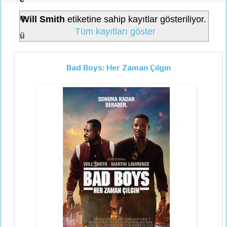
n
Will Smith
etiketine sahip kayıtlar gösteriliyor.
Tüm kayıtları göster
ü
Bad Boys: Her Zaman Çılgın