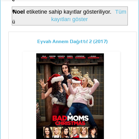
n
Noel
etiketine sahip kayıtlar gösteriliyor.
Tüm
kayıtları göster
ü
Eyvah Annem Dağıttı! 2 (2017)