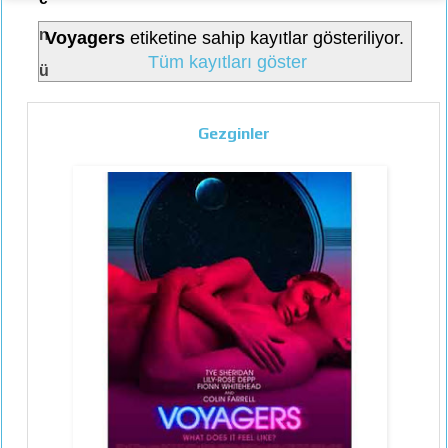
n
Voyagers
etiketine sahip kayıtlar gösteriliyor.
Tüm kayıtları göster
ü
Gezginler