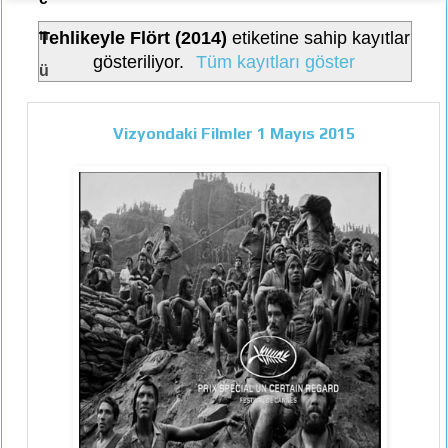
n
Tehlikeyle Flört (2014)
etiketine sahip kayıtlar
gösteriliyor.
Tüm kayıtları göster
ü
Vizyondaki Filmler 1 Mayıs 2015