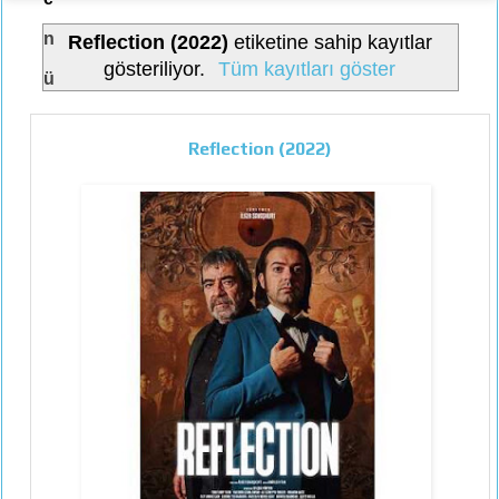
n
Reflection (2022)
etiketine sahip kayıtlar
gösteriliyor.
Tüm kayıtları göster
ü
Reflection (2022)