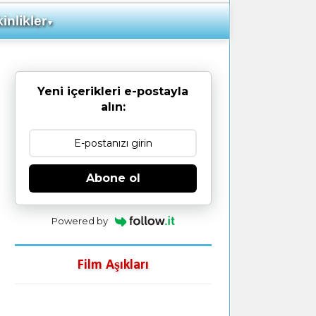
inlikler
▼
Yeni içerikleri e-postayla
alın:
Abone ol
Powered by
Film Aşıkları