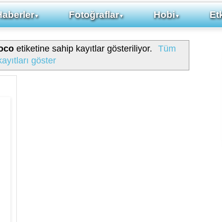
Haberler
Fotoğraflar
Hobi
Etk
▼
▼
▼
Coco
etiketine sahip kayıtlar gösteriliyor.
Tüm
kayıtları göster