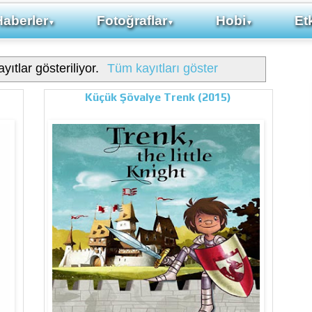
Haberler
Fotoğraflar
Hobi
Etk
▼
▼
▼
yıtlar gösteriliyor.
Tüm kayıtları göster
Küçük Şövalye Trenk (2015)