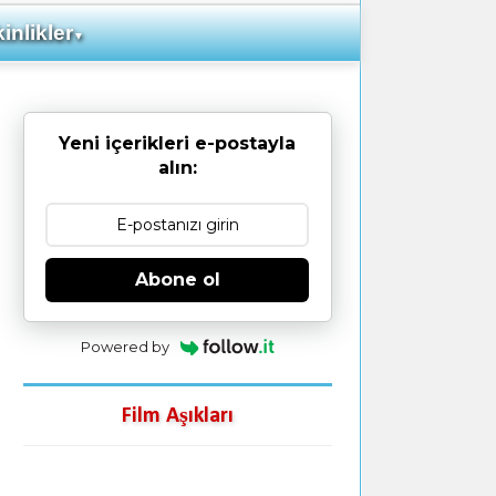
inlikler
▼
Yeni içerikleri e-postayla
alın:
Abone ol
Powered by
Film Aşıkları