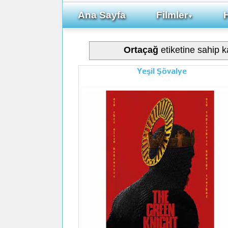
Ana Sayfa
Filmler
▼
Ortaçağ
etiketine sahip ka
Yeşil Şövalye