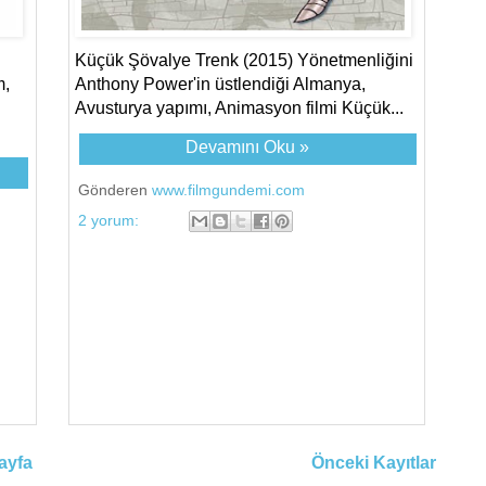
Küçük Şövalye Trenk (2015) Yönetmenliğini
m,
Anthony Power'in üstlendiği Almanya,
Avusturya yapımı, Animasyon filmi Küçük...
Devamını Oku »
Gönderen
www.filmgundemi.com
2 yorum:
ayfa
Önceki Kayıtlar