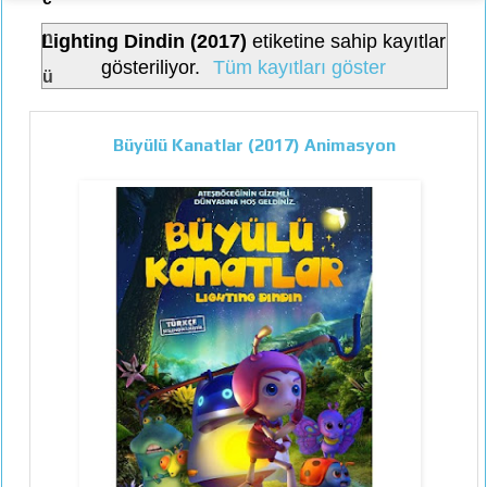
n
Lighting Dindin (2017)
etiketine sahip kayıtlar
gösteriliyor.
Tüm kayıtları göster
ü
Büyülü Kanatlar (2017) Animasyon