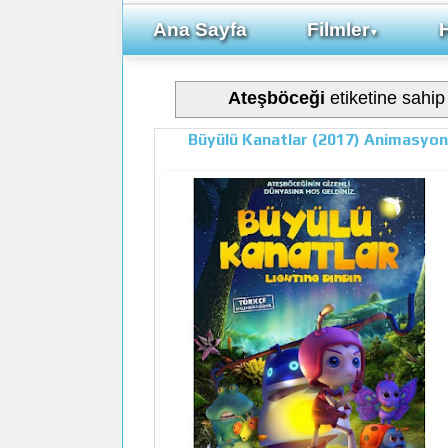
Ana Sayfa
Filmler
▼
Ateşböceği
etiketine sahip 
Büyülü Kanatlar (2017) Animasyon