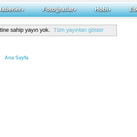
Haberler
Fotoğraflar
Hobi
Etk
▼
▼
▼
tine sahip yayın yok.
Tüm yayınları göster
Ana Sayfa