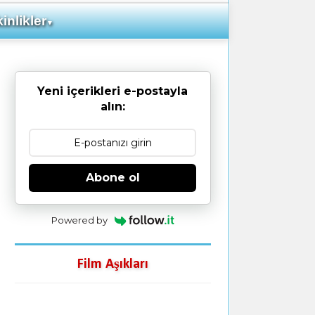
inlikler
▼
Yeni içerikleri e-postayla
alın:
Abone ol
Powered by
Film Aşıkları