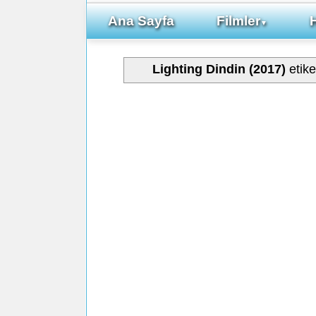
Ana Sayfa
Filmler
▼
Lighting Dindin (2017)
etike