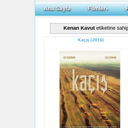
Ana Sayfa
Filmler
▼
Kenan Kavut
etiketine sahip
Kaçış (2016)