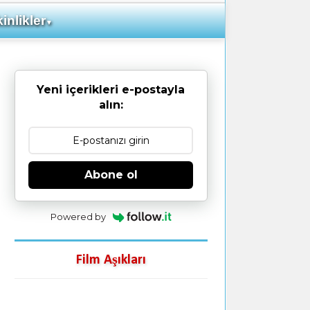
inlikler
▼
Yeni içerikleri e-postayla
alın:
Abone ol
Powered by
Film Aşıkları