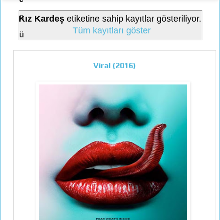
n
Kız Kardeş
etiketine sahip kayıtlar gösteriliyor.
Tüm kayıtları göster
ü
Viral (2016)