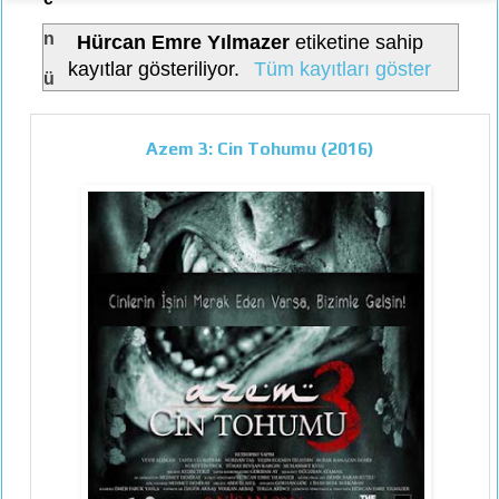
n
Hürcan Emre Yılmazer
etiketine sahip
kayıtlar gösteriliyor.
Tüm kayıtları göster
ü
Azem 3: Cin Tohumu (2016)