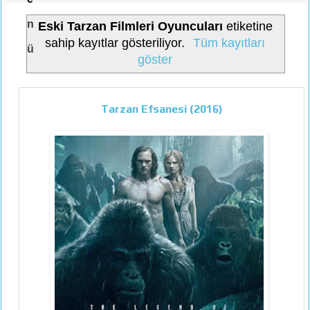
n
Eski Tarzan Filmleri Oyuncuları
etiketine
sahip kayıtlar gösteriliyor.
Tüm kayıtları
ü
göster
Tarzan Efsanesi (2016)