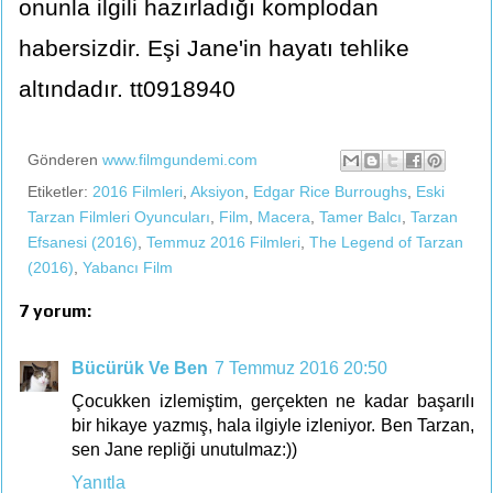
onunla ilgili hazırladığı komplodan
habersizdir. Eşi Jane'in hayatı tehlike
altındadır. tt0918940
Gönderen
www.filmgundemi.com
Etiketler:
2016 Filmleri
,
Aksiyon
,
Edgar Rice Burroughs
,
Eski
Tarzan Filmleri Oyuncuları
,
Film
,
Macera
,
Tamer Balcı
,
Tarzan
Efsanesi (2016)
,
Temmuz 2016 Filmleri
,
The Legend of Tarzan
(2016)
,
Yabancı Film
7 yorum:
Bücürük Ve Ben
7 Temmuz 2016 20:50
Çocukken izlemiştim, gerçekten ne kadar başarılı
bir hikaye yazmış, hala ilgiyle izleniyor. Ben Tarzan,
sen Jane repliği unutulmaz:))
Yanıtla