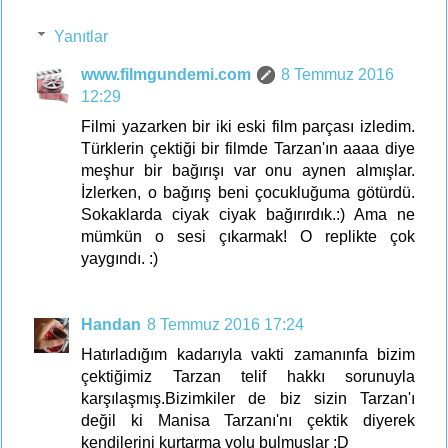
Yanıtlar
www.filmgundemi.com
8 Temmuz 2016
12:29
Filmi yazarken bir iki eski film parçası izledim.
Türklerin çektiği bir filmde Tarzan'ın aaaa diye
meşhur bir bağırışı var onu aynen almışlar.
İzlerken, o bağırış beni çocukluğuma götürdü.
Sokaklarda ciyak ciyak bağırırdık.:) Ama ne
mümkün o sesi çıkarmak! O replikte çok
yaygındı. :)
Handan
8 Temmuz 2016 17:24
Hatırladığım kadarıyla vakti zamanınfa bizim
çektiğimiz Tarzan telif hakkı sorunuyla
karşılaşmış.Bizimkiler de biz sizin Tarzan'ı
değil ki Manisa Tarzanı'nı çektik diyerek
kendilerini kurtarma yolu bulmuşlar :D