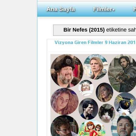
Ana Sayfa
Filmler
▼
Bir Nefes (2015)
etiketine sah
Vizyona Giren Filmler 9 Haziran 20