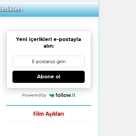
inlikler
▼
Yeni içerikleri e-postayla
alın:
Abone ol
Powered by
Film Aşıkları