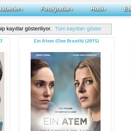
Haberler
Fotoğraflar
Hobi
Etk
▼
▼
▼
ip kayıtlar gösteriliyor.
Tüm kayıtları göster
17
Ein Atem (One Breath) (2015)