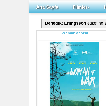
Ana Sayfa
Filmler
▼
Benedikt Erlingsson
etiketine s
Woman at War