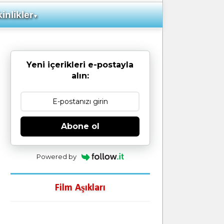
inlikler
▼
Yeni içerikleri e-postayla
alın:
Abone ol
Powered by
Film Aşıkları