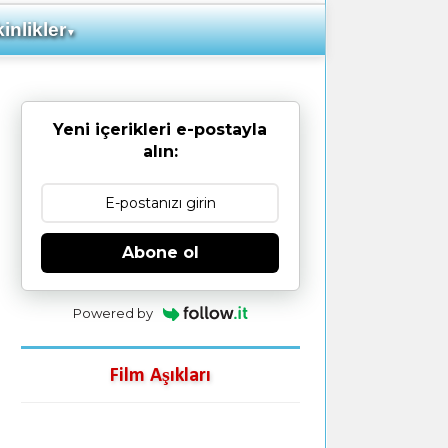
inlikler
▼
Yeni içerikleri e-postayla
alın:
Abone ol
Powered by
Film Aşıkları