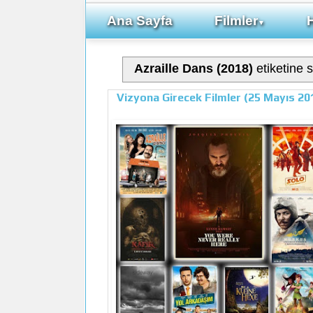
Ana Sayfa
Filmler
▼
Azraille Dans (2018)
etiketine s
Vizyona Girecek Filmler (25 Mayıs 20