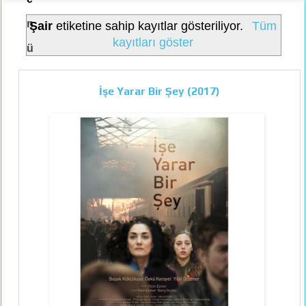
n
Şair
etiketine sahip kayıtlar gösteriliyor.
Tüm
kayıtları göster
ü
İşe Yarar Bir Şey (2017)