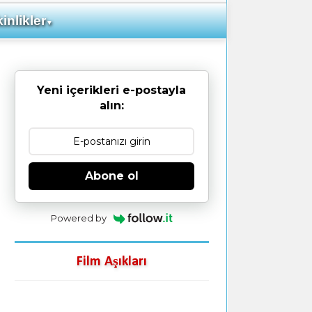
inlikler
▼
Yeni içerikleri e-postayla
alın:
Abone ol
Powered by
Film Aşıkları