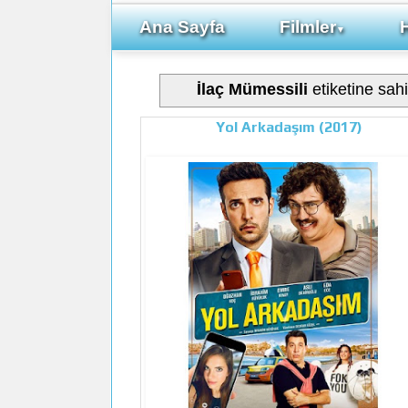
Ana Sayfa
Filmler
▼
İlaç Mümessili
etiketine sahi
Yol Arkadaşım (2017)