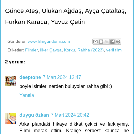
Günce Ateş, Ulukan Ağdaş, Ayça Çataltaş,
Furkan Karaca, Yavuz Çetin
Gönderen
www.filmgundemi.com
Etiketler:
Filmler
,
İlker Çavga
,
Korku
,
Rahha (2023)
,
yerli film
2 yorum:
deeptone
7 Mart 2024 12:47
böyle isimleri nerden buluyolar. rahha gibi :)
Yanıtla
duygu özkan
7 Mart 2024 20:42
Arka plandaki hikaye dikkat çekici ve farklıymış.
Filmi merak ettim. Kraliçe serbest kalınca ne