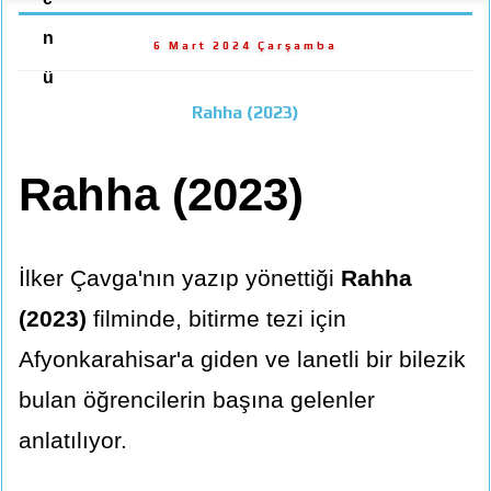
n
6 Mart 2024 Çarşamba
ü
Rahha (2023)
Rahha (2023)
İlker Çavga'nın yazıp yönettiği
Rahha
(2023)
filminde, bitirme tezi için
Afyonkarahisar'a giden ve lanetli bir bilezik
bulan öğrencilerin başına gelenler
anlatılıyor.