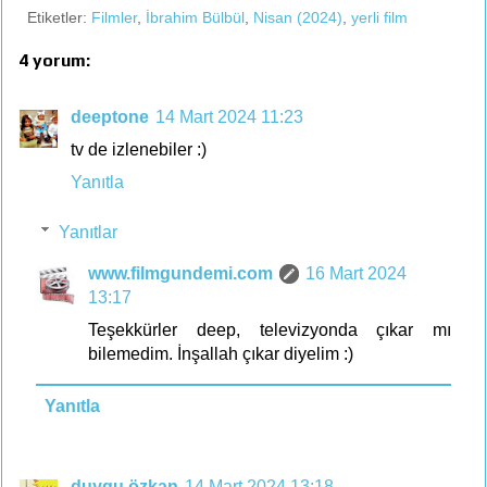
Etiketler:
Filmler
,
İbrahim Bülbül
,
Nisan (2024)
,
yerli film
4 yorum:
deeptone
14 Mart 2024 11:23
tv de izlenebiler :)
Yanıtla
Yanıtlar
www.filmgundemi.com
16 Mart 2024
13:17
Teşekkürler deep, televizyonda çıkar mı
bilemedim. İnşallah çıkar diyelim :)
Yanıtla
duygu özkan
14 Mart 2024 13:18