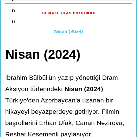
n
14 Mart 2024 Perşembe
ü
Nisan (2024)
Nisan (2024)
İbrahim Bülbül'ün yazıp yönettiği Dram,
Aksiyon türlerindeki
Nisan (2024)
,
Türkiye'den Azerbaycan'a uzanan bir
hikayeyi beyazperdeye getiriyor. Filmin
başrollerini Erhan Ufak, Canan Nezirova,
Reşhat Kesemenli paylaşıyor.