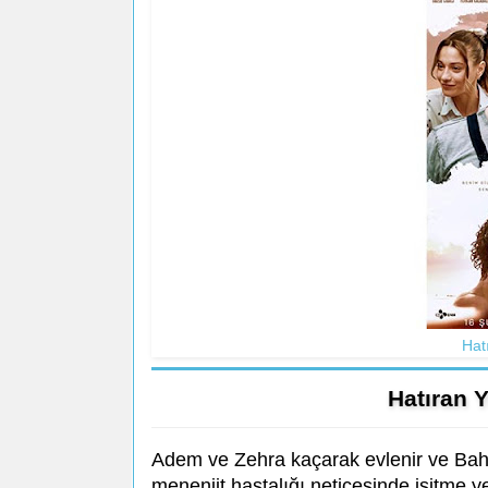
Hat
Hatıran 
Adem ve Zehra kaçarak evlenir ve Baha 
menenjit hastalığı neticesinde işitme y