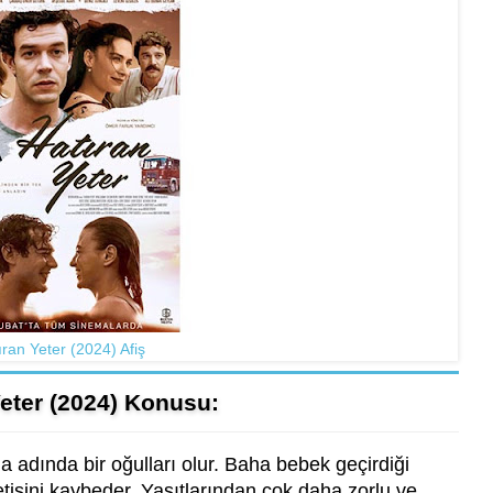
ıran Yeter (2024) Afiş
Yeter (2024) Konusu:
adında bir oğulları olur. Baha bebek geçirdiği
etisini kaybeder. Yaşıtlarından çok daha zorlu ve