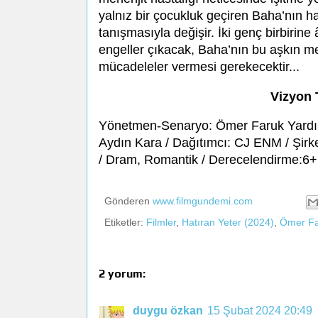
yalnız bir çocukluk geçiren Baha’nın hay
tanışmasıyla değişir. İki genç birbirin
engeller çıkacak, Baha’nın bu aşkın m
mücadeleler vermesi gerekecektir...
Vizyon 
Yönetmen-Senaryo: Ömer Faruk Yardım
Aydın Kara / Dağıtımcı: CJ ENM / Şirke
/ Dram, Romantik / Derecelendirme:6
Gönderen
www.filmgundemi.com
Etiketler:
Filmler
,
Hatıran Yeter (2024)
,
Ömer Fa
2 yorum:
duygu özkan
15 Şubat 2024 20:49