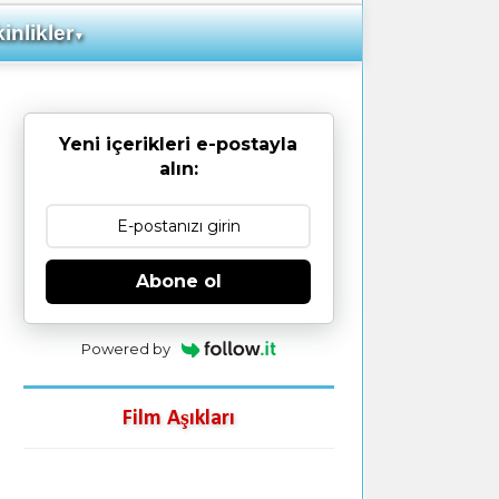
inlikler
▼
Yeni içerikleri e-postayla
alın:
Abone ol
Powered by
Film Aşıkları