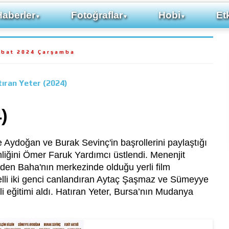
Haberler
Fotoğraflar
Hobi
Etk
▼
▼
▼
ubat 2024 Çarşamba
ıran Yeter (2024)
)
Aydoğan ve Burak Sevinç'in başrollerini paylaştığı
liğini Ömer Faruk Yardımcı üstlendi. Menenjit
den Baha'nın merkezinde olduğu yerli film
elli iki genci canlandıran Aytaç Şaşmaz ve Sümeyye
ili eğitimi aldı. Hatıran Yeter, Bursa’nın Mudanya