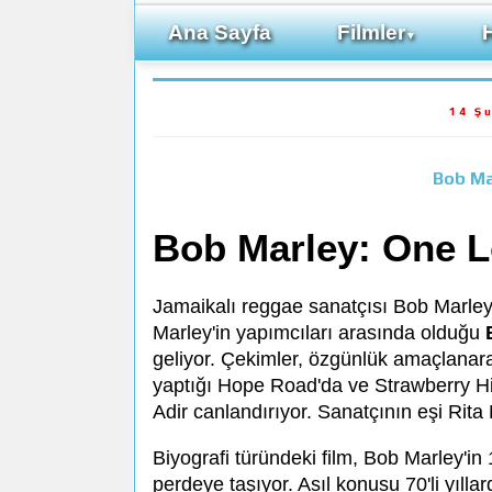
Ana Sayfa
Filmler
▼
14 Ş
Bob Ma
Bob Marley: One L
Jamaikalı reggae sanatçısı Bob Marley'
Marley'in yapımcıları arasında olduğu
geliyor. Çekimler, özgünlük amaçlanar
yaptığı Hope Road'da ve Strawberry Hil
Adir canlandırıyor. Sanatçının eşi Rita
Biyografi türündeki film, Bob Marley'in
perdeye taşıyor. Asıl konusu 70'li yıll