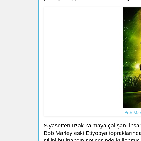
Bob Mar
Siyasetten uzak kalmaya çalışan, insa
Bob Marley eski Etiyopya topraklarınd
stilini bu inancın neticesinde kullanmış.