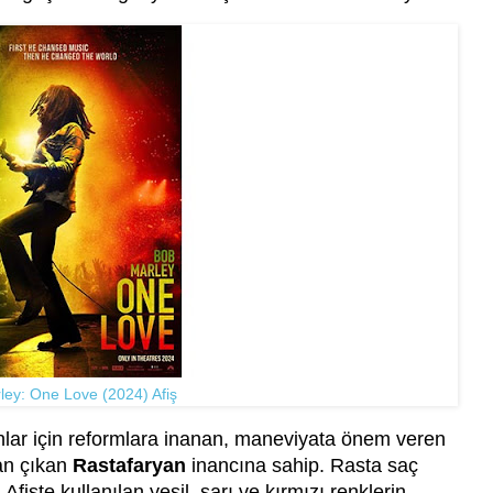
ley: One Love (2024) Afiş
nlar için reformlara inanan, maneviyata önem veren
an çıkan
Rastafaryan
inancına sahip. Rasta saç
 Afişte kullanılan yeşil, sarı ve kırmızı renklerin