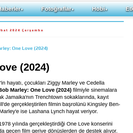
Haberler
Fotoğraflar
Hobi
Etk
▼
▼
▼
ubat 2024 Çarşamba
rley: One Love (2024)
ove (2024)
in hayatı, çocukları Ziggy Marley ve Cedella
Bob Marley: One Love (2024)
filmiyle sinemalara
ak Jamaika'nın Trenchtown sokaklarında, kayıt
l'de gerçekleştirilen filmin başrolünü Kingsley Ben-
 Marley'e ise Lashana Lynch hayat veriyor.
 1978 yılında gerçekleştirdiği One Love konserini
arda geçen film geriye dönüşlerden de destek alıyor.