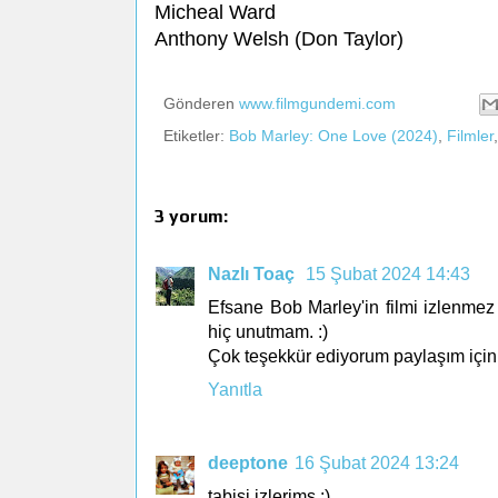
Micheal Ward
Anthony Welsh (Don Taylor)
Gönderen
www.filmgundemi.com
Etiketler:
Bob Marley: One Love (2024)
,
Filmler
3 yorum:
Nazlı Toaç
15 Şubat 2024 14:43
Efsane Bob Marley'in filmi izlenmez m
hiç unutmam. :)
Çok teşekkür ediyorum paylaşım için
Yanıtla
deeptone
16 Şubat 2024 13:24
tabisi izlerims :)