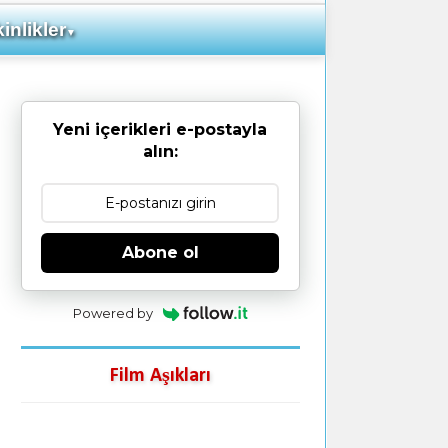
inlikler
▼
Yeni içerikleri e-postayla
alın:
Abone ol
Powered by
Film Aşıkları