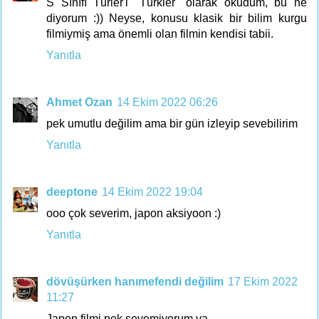
S Sınıfı Türler'i "Türkler" olarak okudum, bu ne
diyorum :)) Neyse, konusu klasik bir bilim kurgu
filmiymiş ama önemli olan filmin kendisi tabii.
Yanıtla
Ahmet Ozan
14 Ekim 2022 06:26
pek umutlu değilim ama bir gün izleyip sevebilirim
Yanıtla
deeptone
14 Ekim 2022 19:04
ooo çok severim, japon aksiyoon :)
Yanıtla
dövüşürken hanımefendi değilim
17 Ekim 2022
11:27
Japon filmi pek sevemiyorum ya.