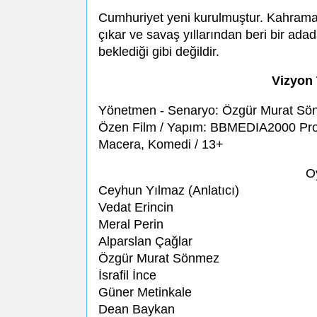
Cumhuriyet yeni kurulmuştur. Kahramanı
çıkar ve savaş yıllarından beri bir ada
beklediği gibi değildir.
Vizyon 
Yönetmen - Senaryo: Özgür Murat Sönme
Özen Film / Yapım: BBMEDIA2000 Prodü
Macera, Komedi / 13+
O
Ceyhun Yılmaz (Anlatıcı)
Vedat Erincin
Meral Perin
Alparslan Çağlar
Özgür Murat Sönmez
İsrafil İnce
Güner Metinkale
Dean Baykan