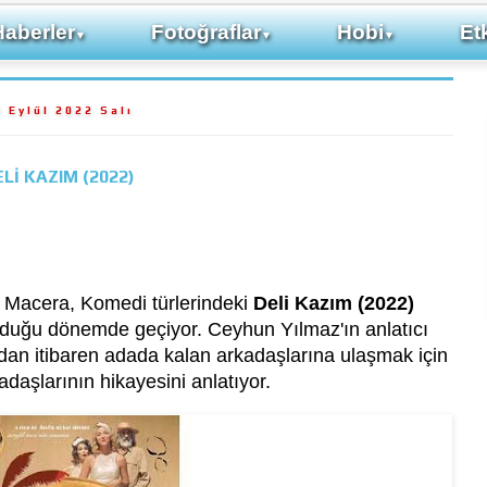
Haberler
Fotoğraflar
Hobi
Etk
▼
▼
▼
0 Eylül 2022 Salı
Lİ KAZIM (2022)
 Macera, Komedi türlerindeki
Deli Kazım (2022)
ulduğu dönemde geçiyor. Ceyhun Yılmaz'ın anlatıcı
dan itibaren adada kalan arkadaşlarına ulaşmak için
adaşlarının hikayesini anlatıyor.