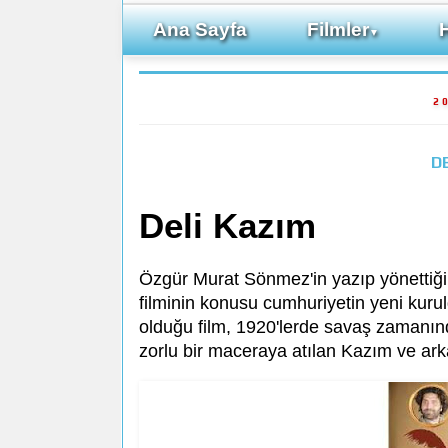
Ana Sayfa
Filmler
▼
2
DE
Deli Kazım
Özgür Murat Sönmez'in yazıp yönettiği
filminin konusu cumhuriyetin yeni kur
olduğu film, 1920'lerde savaş zamanın
zorlu bir maceraya atılan Kazım ve ark