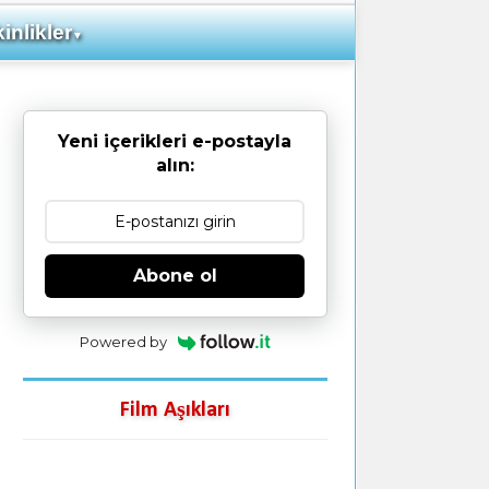
inlikler
▼
Yeni içerikleri e-postayla
alın:
Abone ol
Powered by
Film Aşıkları