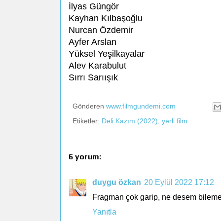
İlyas Güngör
Kayhan Kılbaşoğlu
Nurcan Özdemir
Ayfer Arslan
Yüksel Yeşilkayalar
Alev Karabulut
Sırrı Sarıışık
Gönderen
www.filmgundemi.com
Etiketler:
Deli Kazım (2022)
,
yerli film
6 yorum:
duygu özkan
20 Eylül 2022 17:12
Fragman çok garip, ne desem bilemed
Yanıtla