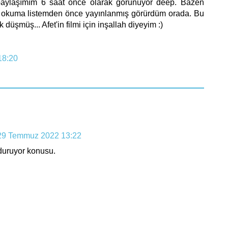
 paylaşımım 6 saat önce olarak görünüyor deep. Bazen
im okuma listemden önce yayınlanmış görürdüm orada. Bu
düşmüş... Afet'in filmi için inşallah diyeyim :)
18:20
29 Temmuz 2022 13:22
 duruyor konusu.