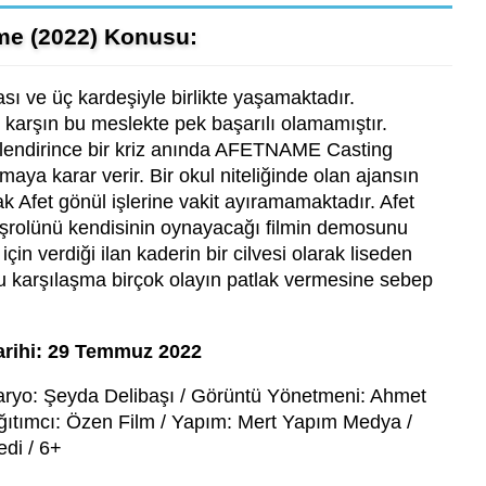
me (2022) Konusu:
sı ve üç kardeşiyle birlikte yaşamaktadır.
arşın bu meslekte pek başarılı olamamıştır.
irlendirince bir kriz anında AFETNAME Casting
aya karar verir. Bir okul niteliğinde olan ajansın
k Afet gönül işlerine vakit ayıramamaktadır. Afet
başrolünü kendisinin oynayacağı filmin demosunu
çin verdiği ilan kaderin bir cilvesi olarak liseden
bu karşılaşma birçok olayın patlak vermesine sebep
arihi: 29 Temmuz 2022
yo: Şeyda Delibaşı / Görüntü Yönetmeni: Ahmet
ıtımcı: Özen Film / Yapım: Mert Yapım Medya /
edi / 6+