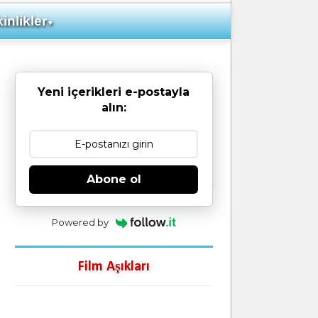
inlikler
▼
Yeni içerikleri e-postayla
alın:
Abone ol
Powered by
Film Aşıkları