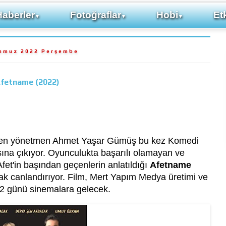
Haberler
Fotoğraflar
Hobi
Etk
▼
▼
▼
mmuz 2022 Perşembe
fetname (2022)
t çeken yönetmen Ahmet Yaşar Gümüş bu kez Komedi
şısına çıkıyor. Oyunculukta başarılı olamayan ve
et'in başından geçenlerin anlatıldığı
Afetname
ak canlandırıyor. Film, Mert Yapım Medya üretimi ve
2 günü sinemalara gelecek.