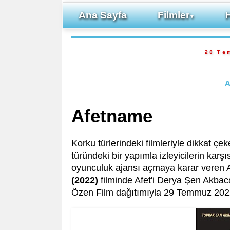
Ana Sayfa
Filmler
▼
28 Te
A
Afetname
Korku türlerindeki filmleriyle dikka
türündeki bir yapımla izleyicilerin kar
oyunculuk ajansı açmaya karar veren Af
(2022)
filminde Afet'i Derya Şen Akbac
Özen Film dağıtımıyla 29 Temmuz 202