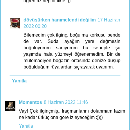
öğreniriz hep birlikte :))
dövüşürken hanımefendi değilim
17 Haziran
2022 00:20
Bilemedim çok ilginç, boğulma korkusu bende
de var. Suda ayağım yere değmesin
boğuluyorum sanıyorum bu sebeple şu
yaşımda hala yüzmeyi öğrenemedim. Bir de
mütemadiyen boğazın ortasında denize düşüp
boğulduğum rüyalardan sıçrayarak uyanırm.
Yanıtla
Momentos
8 Haziran 2022 11:46
Vay! Çok ilginçmiş.. fragmanlarını dolanmam lazım
ne kadar ürküç ona göre izleyeceğim :))))
Yanıtla